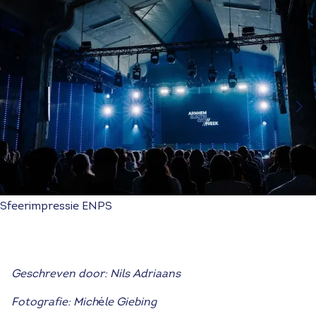
Sfeerimpressie ENPS
Geschreven door: Nils Adriaans
Fotografie: Mich
é
le Giebing