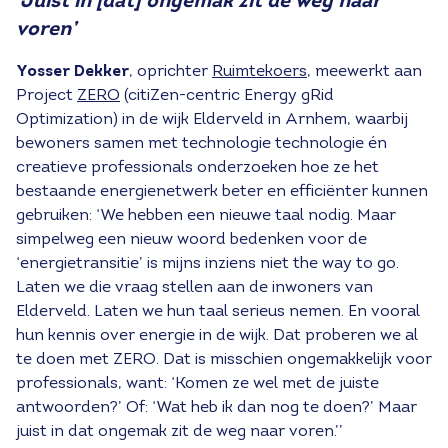
‘Juist in [dat] ongemak zit de weg naar
voren’
Yosser Dekker
, oprichter
Ruimtekoers
, meewerkt aan
Project
ZERO
(citiZen-centric Energy gRid
Optimization) in de wijk Elderveld in Arnhem, waarbij
bewoners samen met technologie technologie én
creatieve professionals onderzoeken hoe ze het
bestaande energienetwerk beter en efficiënter kunnen
gebruiken: ‘We hebben een nieuwe taal nodig. Maar
simpelweg een nieuw woord bedenken voor de
‘energietransitie’ is mijns inziens niet the way to go.
Laten we die vraag stellen aan de inwoners van
Elderveld. Laten we hun taal serieus nemen. En vooral
hun kennis over energie in de wijk. Dat proberen we al
te doen met ZERO. Dat is misschien ongemakkelijk voor
professionals, want: ‘Komen ze wel met de juiste
antwoorden?’ Of: ‘Wat heb ik dan nog te doen?’ Maar
juist in dat ongemak zit de weg naar voren.’’