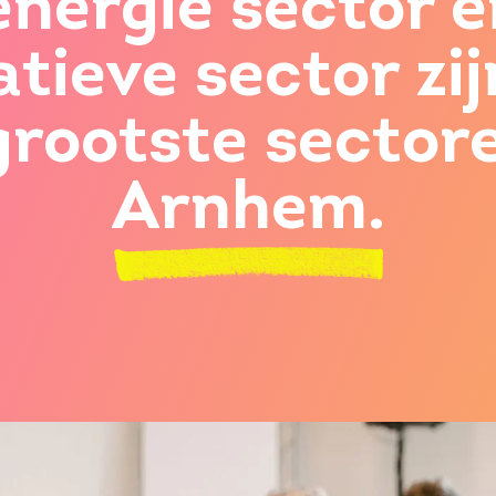
energie sector e
atieve sector zij
grootste sector
Arnhem.