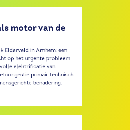
als motor van de
jk Elderveld in Arnhem: een
icht op het urgente probleem
olle elektrificatie van
etcongestie primair technisch
 mensgerichte benadering.