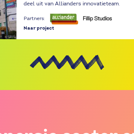
deel uit van Allianders innovatieteam.
Partners:
Naar project