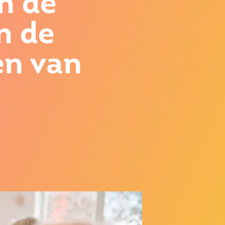
n de
n de
en van