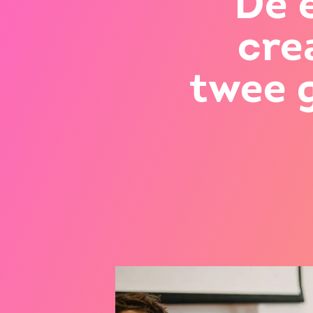
De 
cre
twee 